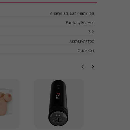
 страпоне или с помощью прилагаемого
я.
Анальная, Вагинальная
Fantasy For Her
timate Strapless Strap-On и пульт
езаряжаются с помощью прилагаемого
3.2
2 часа времени зарядки включат еще 2 часа
Аккумулятор
ие, что вам нужно будет заряжать их
Силикон