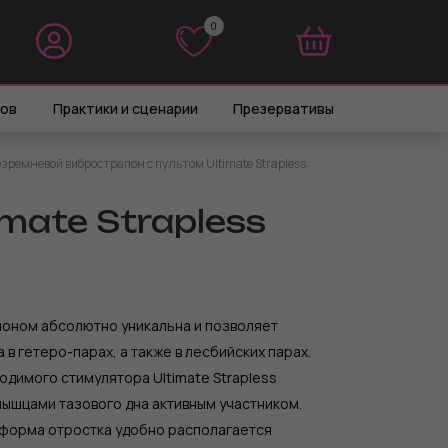
0
0
ров
Практики и сценарии
Презервативы
зремневой вибрострапон с пультом Ultimate Strapless
mate Strapless
поном абсолютно уникальна и позволяет
 в гетеро-парах, а также в лесбийских парах.
одимого стимулятора Ultimate Strapless
мышцами тазового дна активным участником.
форма отростка удобно располагается