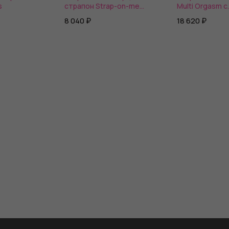
s
страпон Strap-on-me
Multi Orgasm с
Semi-Realistic Bendable
клиторальной
8 040 ₽
18 620 ₽
Strap-On
стимуляцией