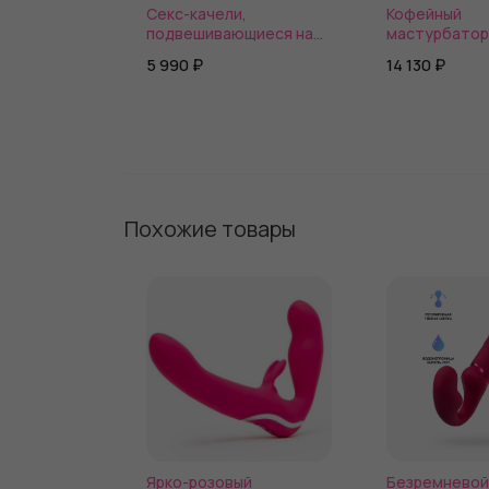
Секс-качели,
Кофейный
подвешивающиеся на
мастурбатор
дверь
Perfect Ass M
5 990 ₽
14 130 ₽
Похожие товары
Ярко-розовый
Безремневой