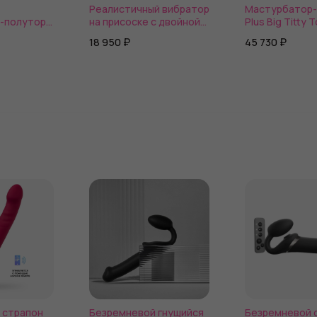
Реалистичный вибратор
Мастурбатор-
-полуторс
на присоске с двойной
Plus Big Titty 
asturbator
плотностью Pipedream
18 950 ₽
45 730 ₽
King Cock Elite 9
 страпон
Безремневой гнущийся
Безремневой 