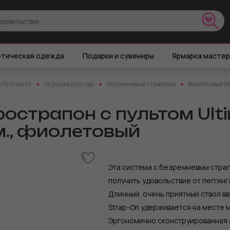
тическая одежда
Подарки и сувениры
Ярмарка масте
и близости
Игрушки для пар
Безремневые страпоны
Фиолетовый бе
острапон с пультом Ulti
см., фиолетовый
Эта система с безремневым стра
получить удовольствие от пеггинга
Длинный, очень приятный ствол вв
Strap-On удерживается на месте 
Эргономично сконструированная 