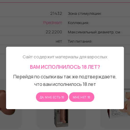
непосредственно на безремневом
пульта дистанционного управлени
21432
Зона стимуляции:
Pipedream
Коллекция:
Полностью перезаряжаемый USB, Ul
дистанционного управления пер
22.2200
Максимальный диаметр, см:
зарядного шнура.Приблизительно 
нет
Тип питания:
времени работы. Обратите вниман
На водной основе
Материал:
отдельно. Рабочая длина - 12,7 см.
Сайт содержит материалы для взрослых
ВАМ ИСПОЛНИЛОСЬ 18 ЛЕТ?
Перейдя по ссылки вы так же подтверждаете,
что вам исполнилось 18 лет
ДА, МНЕ ЕСТЬ 18
МНЕ НЕТ 18