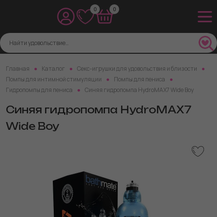
0
0
Главная
Каталог
Секс-игрушки для удовольствия и близости
Помпы для интимной стимуляции
Помпы для пениса
Гидропомпы для пениса
Синяя гидропомпа HydroMAX7 Wide Boy
Синяя гидропомпа HydroMAX7
Wide Boy