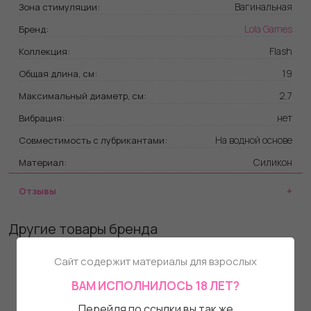
Вагинальная
Зона стимуляции:
Lola Games
Бренд:
Flash
Коллекция:
19
Общая длина, см:
2.7
Максимальный диаметр, см:
нет
Вибрация:
На водной основе
Совместимость с лубрикантами:
Силикон
Материал:
Отзывы
Другие товары бренда
Сайт содержит материалы для взрослых
ВАМ ИСПОЛНИЛОСЬ 18 ЛЕТ?
Перейдя по ссылки вы так же