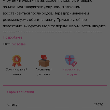
упругими и эластичными. Особенно важно регулярно
заниматься с шариками девушкам, желающим
восстановиться после родов. Перед применением
рекомендуем добавить смазку. Примите удобное
положение. Аккуратно вводите первый шарик, затем вводите
второй. Удобная ручка позволит при необходимости легко
Подробнее
извлечь игрушку. Вагинальные шарики можно использовать
розовый
Цвет:
на протяжении нескольких часов, например во время
занятий спортом или прогулок. Интимный аксессуар Crush
создан из гипоаллергенного силикона. Рабочая длина - 8 см.
Оригинальный
Анонимная
Намекнуть о
товар
доставка
подарке
Характеристики
17970
Артикул: