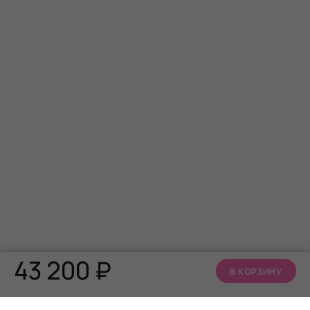
Вес - 106 грамм
Диафрагма - F1.8
Автофокус поддерживается на расстоянии от 10 см (4
дюйма) до ∞
Отслеживание искусственным интеллектом – с
поддержкой зума искусственным интеллектом и без
него
Аудио - двойные микрофоны с шумоподавлением
43 200
₽
В КОРЗИНУ
Варианты монтажа – точка крепления 1/4” для