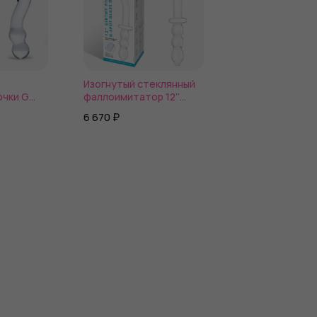
Изогнутый стеклянный
Прозрачный ст
очки G
фаллоимитатор 12’’
фаллоимитатор 
Spot Dildo
Girthy Ribbed G-Spot
Glass Dildo With
6 670 ₽
9 340 ₽
Glass Dildo With Handle
Flat Base - 15,2 
Grip Double Ended - 30
см.