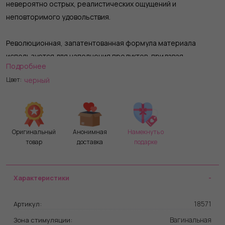
невероятно острых, реалистических ощущений и
неповторимого удовольствия.
Революционная, запатентованная формула материала
используется для наполнения продуктов, придавая
Подробнее
упругость, высокую гибкость фаллоимитатору и магические
черный
Цвет:
ощущения и большую эластичность.
Материал не содержит фталатов и латекса. Безопасен для
организма, не вызывает аллергических реакций, непористый
Оригинальный
Анонимная
Намекнуть о
и долговечный.
товар
доставка
подарке
Характеристики
18571
Артикул:
Вагинальная
Зона стимуляции: