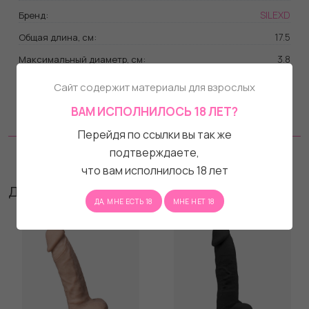
SILEXD
Бренд:
17.5
Общая длина, см:
3.8
Максимальный диаметр, см:
нет
Вибрация:
Сайт содержит материалы для взрослых
На водной основе
Совместимость с лубрикантами:
ВАМ ИСПОЛНИЛОСЬ 18 ЛЕТ?
Силикон
Материал:
Перейдя по ссылки вы так же
подтверждаете,
Отзывы
что вам исполнилось 18 лет
Другие товары бренда
ДА, МНЕ ЕСТЬ 18
МНЕ НЕТ 18