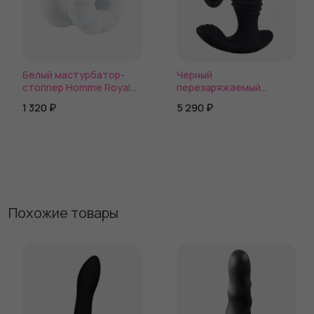
Белый мастурбатор-
Черный
стоппер Homme Royal
перезаряжаемый
Henchman
стимулятор простаты
1 320 ₽
5 290 ₽
Grace - 13 см.
Похожие товары