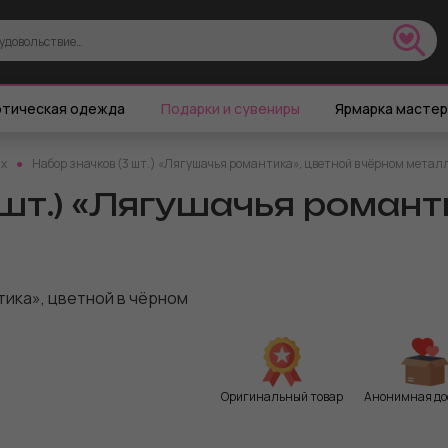
тическая одежда
Подарки и сувениры
Ярмарка масте
ых
Набор значков (3 шт.) «Лягушачья романтика», цветной в чёрном метал
шт.) «Лягушачья романти
Оригинальный товар
Анонимная до