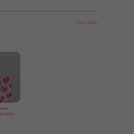
Сима-Ленд
чный
аковка,
1 х 9 см