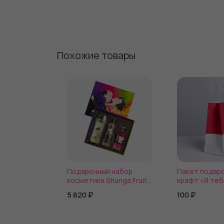
Похожие товары
Подарочный набор
Пакет подар
косметики Shunga Fruity
крафт «Я те
kisses
12 × 21 × 9 см
5 820 ₽
100 ₽