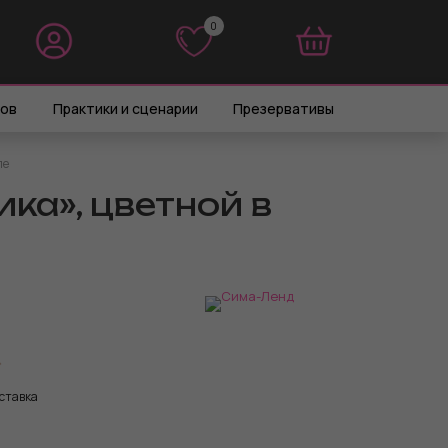
0
0
ров
Практики и сценарии
Презервативы
ле
ка», цветной в
ставка