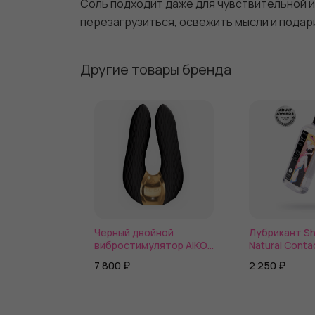
Соль подходит даже для чувствительной 
перезагрузиться, освежить мысли и подари
Другие товары бренда
Черный двойной
Лубрикант S
вибростимулятор AIKO
Natural Conta
с двумя моторами
водной осно
7 800 ₽
2 250 ₽