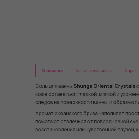
Описание
Как использовать
Харак
Соль для ванны
Shunga Oriental Crystals
с
коже оставаться гладкой, мягкой и ухоже
следов на поверхности ванны, и образуют
Аромат океанского бриза наполняет прос
помогают отвлечься от повседневной сует
восстановления или чувственной паузой, 