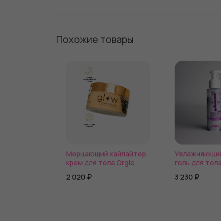
Похожие товары
Мерцающий хайлайтер
Увлажняющий
крем для тела Orgie
гель для тела
Glow Shimmerg Body
ароматом еж
2 020 ₽
3 230 ₽
Cream 250мл
Creamy Attrac
Blackberry - 1