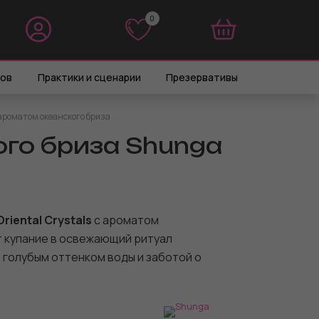
0
0
ров
Практики и сценарии
Презервативы
 ароматом океанского бриза
ого бриза Shunga
riental Crystals
с ароматом
 купание в освежающий ритуал
 голубым оттенком воды и заботой о