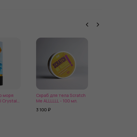
о моря
Скраб для тела Scratch
Сухое масло с 
l Crystals
Me ALLLLLL - 100 мл.
GLAM OIL для в
кеанского
тела
3 100 ₽
2 440 ₽