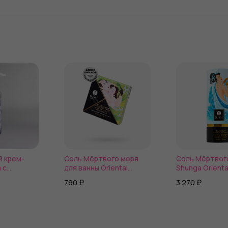
 крем-
Соль Мёртвого моря
Соль Мёртвог
 с
для ванны Oriental
Shunga Orienta
евики
Crystals с ароматом
с ароматом о
790 ₽
3 270 ₽
tion
цветка лотоса
бриза
00 мл.