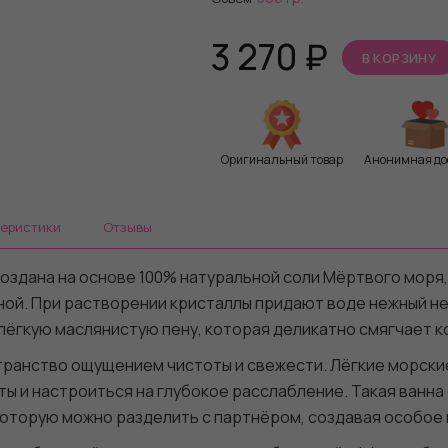
3 270
₽
В КОРЗИНУ
Оригинальный товар
Анонимная до
теристики
Отзывы
оздана на основе 100% натуральной соли Мёртвого моря
нной. При растворении кристаллы придают воде нежный н
 лёгкую маслянистую пену, которая деликатно смягчает 
транство ощущением чистоты и свежести. Лёгкие морски
ы и настроиться на глубокое расслабление. Такая ванна
которую можно разделить с партнёром, создавая особое