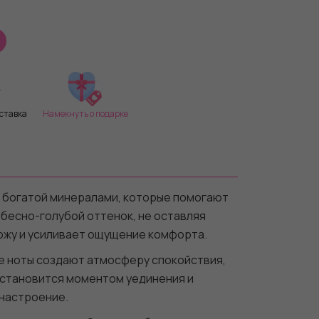
ставка
Намекнуть о подарке
, богатой минералами, которые помогают
ебесно-голубой оттенок, не оставляя
кожу и усиливает ощущение комфорта.
е ноты создают атмосферу спокойствия,
 становится моментом уединения и
 настроение.