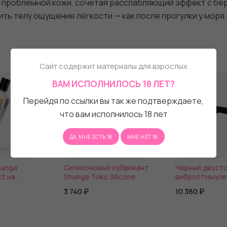
и проблемной кожи, сочетая расслабляющий эффект с бе
ть телу ощущение лёгкости — как после прогулки у моря.
Сайт содержит материалы для взрослых
ВАМ ИСПОЛНИЛОСЬ 18 ЛЕТ?
Перейдя по ссылки вы так же подтверждаете,
что вам исполнилось 18 лет
ДА, МНЕ ЕСТЬ 18
МНЕ НЕТ 18
hunga
Силиконовый лубрикант
Черный двуст
ct на
Shunga Toko Silicone
вибростимуля
ве
26,5 см.
3 740 ₽
10 380 ₽