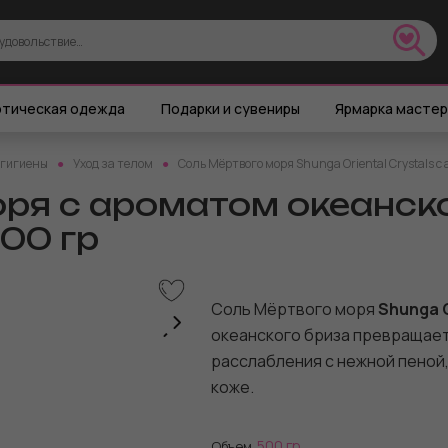
тическая одежда
Подарки и сувениры
Ярмарка масте
 гигиены
Уход за телом
Соль Мёртвого моря Shunga Oriental Crystals с
ря с ароматом океанск
500 гр
Соль Мёртвого моря
Shunga O
океанского бриза превращает
расслабления с нежной пеной,
коже.
500 гр.
Объем