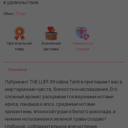
в удовольствие.
75 мл.
Объем
Оригинальный
Анонимная
Намекнуть о
товар
доставка
подарке
Описание
Лубрикант THE LUFF Afrodisia Tantra приглашает вас в
мир гармонии чувств, близости и наслаждения. Его
сложный аромат раскрывается верхними нотами
ириса, ландыша и алоэ, средними нотами
хризантемы, японской груши и белого шоколада, а
нижние ноты ванили и зеленой травы создают
глубокое, соблазнительное впечатление.