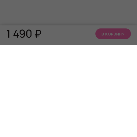
1 490
₽
В КОРЗИНУ
КАТАЛОГ
О НАС
АКЦИИ
Кто мы
БРЕНДЫ
Читать блог
Алфавит близости
Телеграм канал
Сообщество ВКонтакте
ИНФОРМАЦИЯ
СЕРВИС