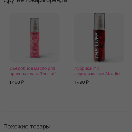
Съедобное масло для
Лубрикант с
оральных ласк The Luff
афродизиаком Afrodisia
Kiss Land
BDSM
1 460 ₽
1 490 ₽
Похожие товары