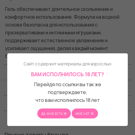
Гель обеспечивает длительное скольжение и
комфортное использование. Формула на водной
основе безопасна для использования с
презервативами и интимными игрушками,
поддерживает естественное увлажнение и
усиливает ощущения, делая каждый момент
близости более чувственным и гармоничным.
Сайт содержит материалы для взрослых
Как использовать
ВАМ ИСПОЛНИЛОСЬ 18 ЛЕТ?
Перейдя по ссылки вы так же
Характеристики
подтверждаете,
что вам исполнилось 18 лет
Состав
ДА, МНЕ ЕСТЬ 18
МНЕ НЕТ 18
Отзывы
Другие товары бренда