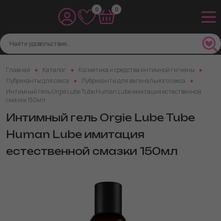
0
0
Главная
Каталог
Косметика и средства интимной гигиены
Лубриканты для секса
Лубриканты для вагинального секса
Интимный гель Orgie Lube Tube Human Lube имитация естественной
смазки 150мл
Интимный гель Orgie Lube Tube
Human Lube имитация
естественной смазки 150мл