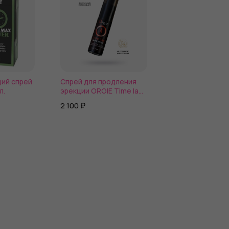
ий спрей
Спрей для продления
Спрей-пролонг
л.
эрекции ORGIE Time lag
длительного д
- 25 мл.
pjur SUPERHERO
2 100 ₽
4 290 ₽
Spray - 20 мл.