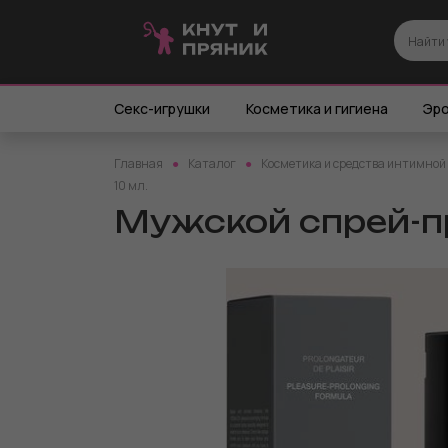
Секс-игрушки
Косметика и гигиена
Эро
Главная
Каталог
Косметика и средства интимной
10 мл.
Мужской спрей-про