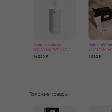
Ароматический
Набор YESfo
диффузор YESforLOV
Enchanted Ve
LOV Space
14 020 ₽
7 680 ₽
Похожие товары