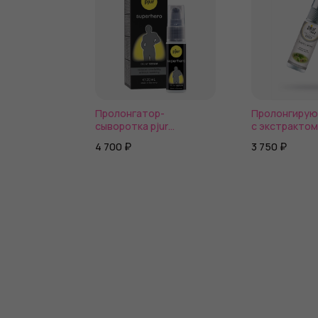
Пролонгатор-
Пролонгирую
сыворотка pjur
с экстрактом
Superhero Delay Serum
пантенолом p
4 700 ₽
3 750 ₽
Pro-long Spray