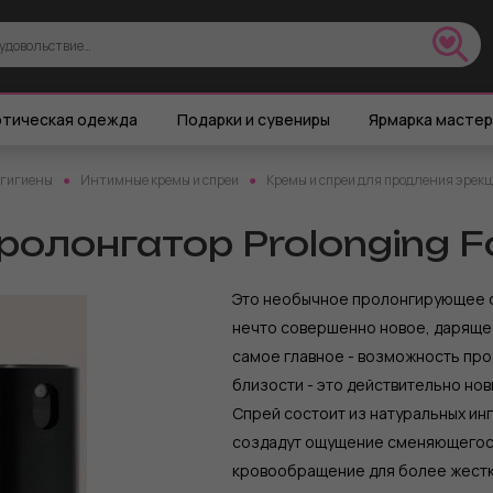
тическая одежда
Подарки и сувениры
Ярмарка масте
 гигиены
Интимные кремы и спреи
Кремы и спреи для продления эрек
лонгатор Prolonging For
Это необычное пролонгирующее ср
нечто совершенно новое, даряще
самое главное - возможность про
близости - это действительно нов
Спрей состоит из натуральных инг
создадут ощущение сменяющегося
кровообращение для более жестко