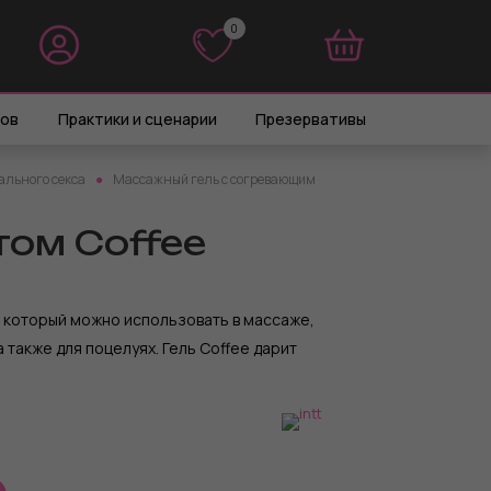
0
0
ров
Практики и сценарии
Презервативы
ального секса
Массажный гель с согревающим
ом Coffee
, который можно использовать в массаже,
 также для поцелуях. Гель Coffee дарит