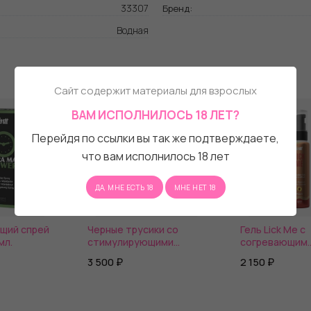
33307
Бренд:
Водная
Сайт содержит материалы для взрослых
ВАМ ИСПОЛНИЛОСЬ 18 ЛЕТ?
Перейдя по ссылки вы так же подтверждаете,
что вам исполнилось 18 лет
ДА, МНЕ ЕСТЬ 18
МНЕ НЕТ 18
щий спрей
Черные трусики со
Гель Lick Me с
мл.
стимулирующими
согревающим
бусинами и массажным
эффектом и а
3 500 ₽
2 150 ₽
гелем Sliding Gel
персика - 50 м
Strawberry в комплекте