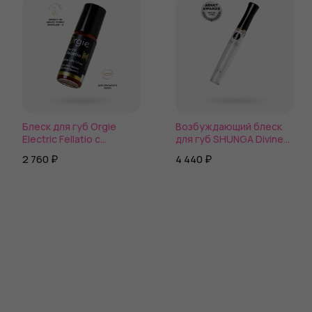
Блеск для губ Orgie
Возбуждающий блеск
Electric Fellatio с
для губ SHUNGA Divine
вибрирующим
Oral Pleasure с
2 760 ₽
4 440 ₽
эффектом, 10 мл
ароматом кокоса