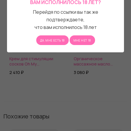
ВАМ ИСПОЛНИЛОСЬ 18 ЛЕТ?
Перейдя по ссылки вы так же
подтверждаете,
что вам исполнилось 18 лет
ДА, МНЕ ЕСТЬ 18
МНЕ НЕТ 18
Крем для стимуляции
Органическое
сосков Oh My
массажное масло
Strawberry - 8 мл.
GARNET ARGAN - 100 мл.
2 410 ₽
3 080 ₽
Похожие товары