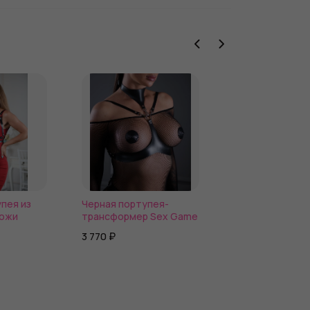
пея из
Черная портупея-
Черный кожаны
кожи
трансформер Sex Game
гартеры с бант
3 770 ₽
2 290 ₽