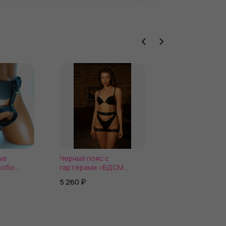
ые
Черный пояс с
Черная плеть из
собо
гартерами «БДСМ
кожи - 42 см.
ок
Барби»
5 260 ₽
1 500 ₽