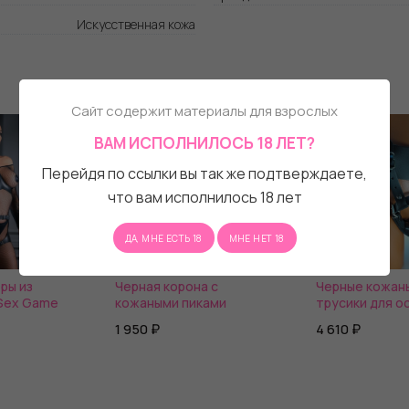
Искусственная кожа
Сайт содержит материалы для взрослых
ВАМ ИСПОЛНИЛОСЬ 18 ЛЕТ?
Перейдя по ссылки вы так же подтверждаете,
что вам исполнилось 18 лет
ДА, МНЕ ЕСТЬ 18
МНЕ НЕТ 18
ры из
Черная корона с
Черные кожан
 Sex Game
кожаными пиками
трусики для о
крупных насад
1 950 ₽
4 610 ₽