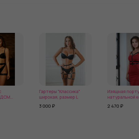
с
Гартеры "Классика"
Изящная порту
БДСМ
широкая, размер L
натуральной 
3 000 ₽
2 470 ₽