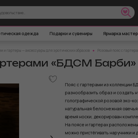
тическая одежда
Подарки и сувениры
Ярмарка масте
и и гартеры — аксессуары для эротических образов
Розовый пояс с гартер
гартерами «БДСМ Барби»
Пояс с гартерами из коллекции Б
разнообразить образ и создать н
голографической розовой эко-кож
натуральная белоснежная овечья 
время носки, декорирован компле
На поясе и гартерах расположены
можно пристёгивать наручники и 