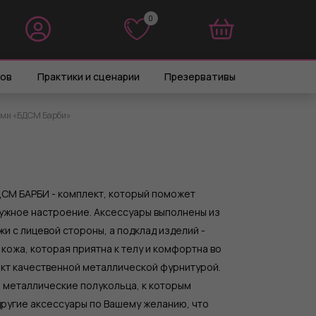
0
0
ров
Практики и сценарии
Презервативы
ами «БДСМ Барби»
ДСМ БАРБИ - комплект, который поможет
ужное настроение. Аксессуары выполнены из
и с лицевой стороны, а подклад изделий -
кожа, которая приятна к телу и комфортна во
кт качественной металлической фурнитурой.
 металлические полукольца, к которым
другие аксессуары по Вашему желанию, что