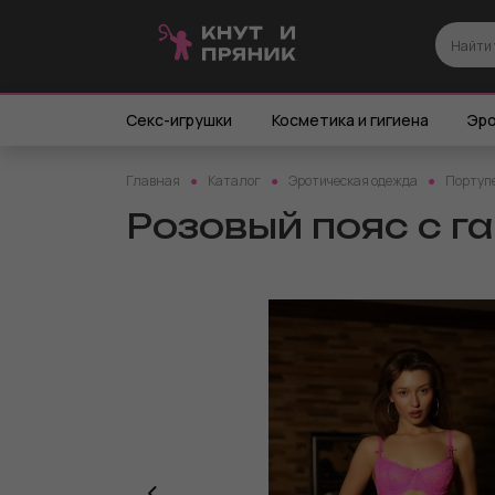
Секс-игрушки
Косметика и гигиена
Эро
Главная
Каталог
Эротическая одежда
Портупе
Розовый пояс с 