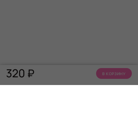
320
₽
В КОРЗИНУ
КАТАЛОГ
О НАС
АКЦИИ
Кто мы
БРЕНДЫ
Читать блог
Алфавит близости