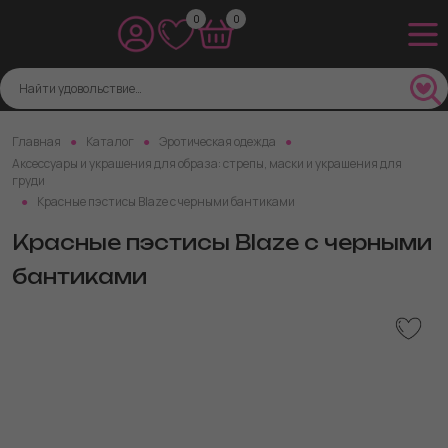
0
0
Главная
Каталог
Эротическая одежда
Аксессуары и украшения для образа: стрепы, маски и украшения для
груди
Красные пэстисы Blaze с черными бантиками
Красные пэстисы Blaze с черными
бантиками