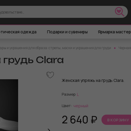
тическая одежда
Подарки и сувениры
Ярмарка масте
ары и украшения для образа: стрепы, маски и украшения для груди
Черная 
 грудь Clara
Женская упряжь на грудь Clara.
Размер
L
Цвет:
черный
2 640
₽
В КОРЗИНУ