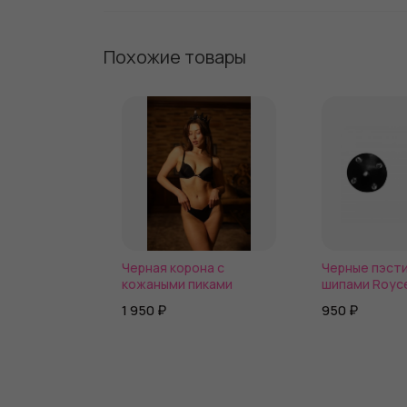
Похожие товары
Черная корона с
Черные пэсти
кожаными пиками
шипами Royc
1 950 ₽
950 ₽