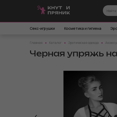
Секс-игрушки
Косметика и гигиена
Эро
Главная
Каталог
Эротическая одежда
Аксессу
Черная упряжь на