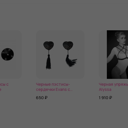
сы с
Черные пэстисы-
Черная упряжь
e
сердечки Evans с
Alyssa
кисточками и стразами
650 ₽
1 910 ₽