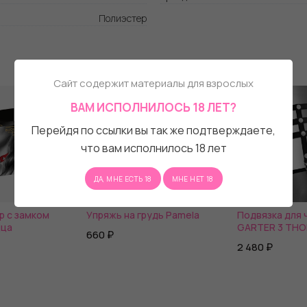
Полиэстер
Сайт содержит материалы для взрослых
ВАМ ИСПОЛНИЛОСЬ 18 ЛЕТ?
Перейдя по ссылки вы так же подтверждаете,
что вам исполнилось 18 лет
ДА, МНЕ ЕСТЬ 18
МНЕ НЕТ 18
р с замком
Упряжь на грудь Pamela
Подвязка для 
дца
GARTER 3 TH
660 ₽
2 480 ₽