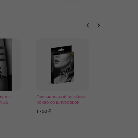
чулок
Оригинальный ошейник-
Красный узеньк
ONGS
чокер со шнуровкой
с кольцом
1 750 ₽
1 510 ₽