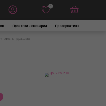
0
0
ров
Практики и сценарии
Презервативы
упряжь на грудь Clara