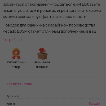
избавиться от искушения - поддаться ему! Добавьте
пикантную деталь в ролевую игру и воплотите самую
смелую сексуальную фантазию в реальность!
Поводок для ошейника с карабином производства
Pecado BDSM станет отличным дополнением в ваш
арсенал БДСМ-атрибутики. Кожаная рукоятка-петля с
Подробнее
металлической цепью крепится к ошейнику или
другим БДСМ-аксессуарам с помощью карабина.
Pecado BDSM – российский бренд, использующий
Оригинальный
Анонимная
высококачественные материалы и надежную,
товар
доставка
проверенную временем фурнитуру. Все изделия
изготавливаются вручную из натуральной кожи,
безопасный и экологичный материал не оставляет
Характеристики
повреждений на запястьях. Натуральная кожа,
металлические крепления и ремешки дают
Артикул:
уверенность в надежной фиксации, устойчивости к
Pecado
Бренд: