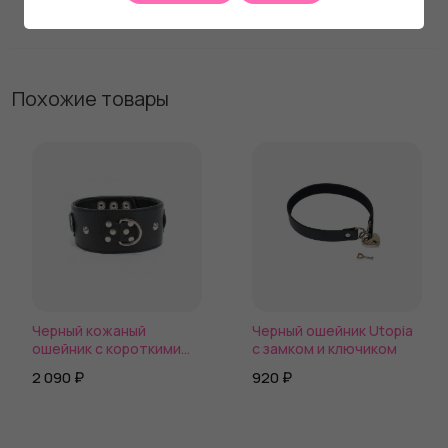
Похожие товары
Черный кожаный
Черный ошейник Utopia
ошейник с короткими
с замком и ключиком
шипами
2 090 ₽
920 ₽