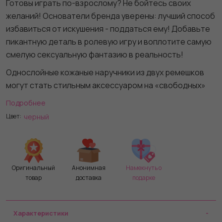
Готовы играть по-взрослому? Не бойтесь своих
желаний! Основатели бренда уверены: лучший способ
избавиться от искушения - поддаться ему! Добавьте
пикантную деталь в ролевую игру и воплотите самую
смелую сексуальную фантазию в реальность!
Однослойные кожаные наручники из двух ремешков
могут стать стильным аксессуаром на «свободных»
руках, но могут послужить вашим целям и фантазиям
Подробнее
по своему прямому назначению. Наличие двух колец и
черный
Цвет:
карабинов, соединенных между собой металлической
цепочкой, позволяет использовать изделие как
раздельно – аксессуар-манжеты, так и как наручники
для фиксации. К широким металлическим кольцам
Оригинальный
Анонимная
Намекнуть о
также можно присоединить и другие аксессуары при
товар
доставка
подарке
помощи карабинов. Благодаря универсальному
размеру наручники могут использоваться и
мужчинами, и женщинами. Размер легко регулируется
Характеристики