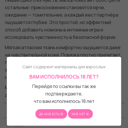
Лишая одного из чувств, маска помогает обострить
остальные: прикосновения становятся ярче,
ожидание — томительнее, а каждый жест партнёра
ощущается глубже. Это простой, но эффектный
способ добавить новизны в интимные игры и
исследовать чувственность в безопасной форме.
Мягкая атласная ткань комфортно ощущается даже
на чувствительной коже. Повязка плотно прилегает,
предотвращая подглядывание, при этом остаётся
Сайт содержит материалы для взрослых
эластичной и удобной даже при длительном
ВАМ ИСПОЛНИЛОСЬ 18 ЛЕТ?
ношении.
Перейдя по ссылки вы так же
Маска Play Nice — это деликатное приглашение к
подтверждаете,
доверию, экспериментам и новым граням близости.
что вам исполнилось 18 лет
Характеристики
ДА, МНЕ ЕСТЬ 18
МНЕ НЕТ 18
Отзывы