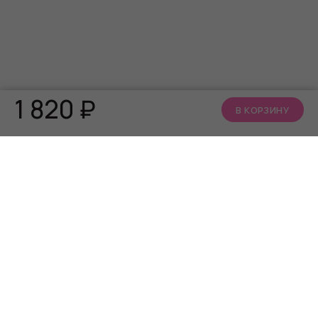
1 820
₽
В КОРЗИНУ
КАТАЛОГ
О НАС
АКЦИИ
Кто мы
БРЕНДЫ
Читать блог
Алфавит близости
Телеграм канал
Сообщество ВКонтакте