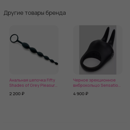
Другие товары бренда
Анальная цепочка Fifty
Черное эрекционное
Shades of Grey Pleasure
виброкольцо Sensation
Intensified
Rechargeable Vibrating
2 200 ₽
4 900 ₽
Rabbit Love Ring