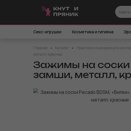
Секс-игрушки
Косметика и гигиена
Эро
Главная
Каталог
Практики и сценарии для иссле
металл, красные
Зажимы на соски 
замши, металл, к