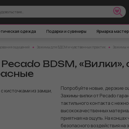
тическая одежда
Подарки и сувениры
Ярмарка масте
дования ощущений
Зажимы для БДСМ и чувственных практик
Зажимы на
Pecado BDSM, «Вилки», 
расные
Попробуйте новые, дерзкие о
Зажимы-вилки от Pecado гара
тактильного контакта с нежно
высококачественных материал
приятная на ощупь. На концах
безопасного воздействия на 