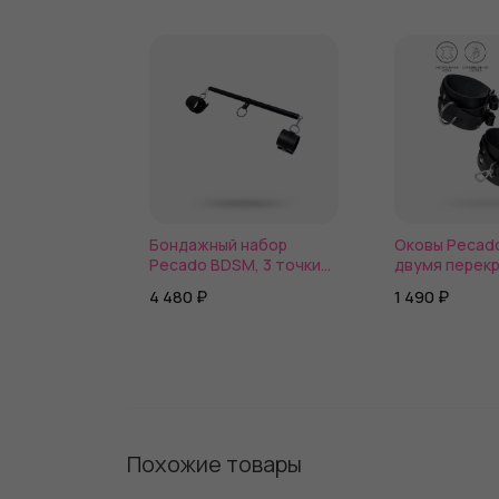
Бондажный набор
Оковы Pecad
Pecado BDSM, 3 точки
двумя перек
фиксации, распорка,
ремешками, 
4 480 ₽
1 490 ₽
оковы, натуральная
оригинальный
кожа, черный
натуральная
Похожие товары