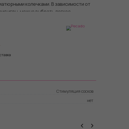
иатюрными колечками. В зависимости от
ия игры, можно выбрать легкое
авливание. Бахрома из натуральной
 цвете , добавляет манящую красоту
м соблазнительном покачивании груди,
м ритме. Также подходит для
бласти половых губ и клитора.
ставка
ая фурнитура.
ода.
Стимуляция сосков
нет