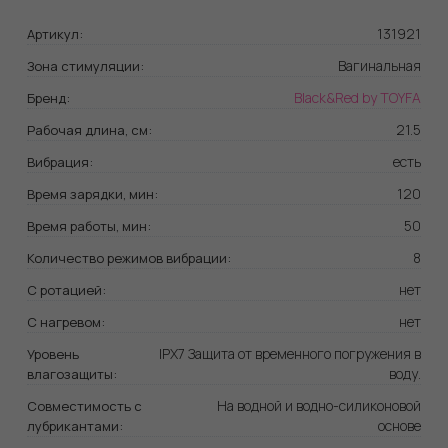
Одной из наиболее примечательных функций Монстра
131921
Артикул:
является
WOW-режим
. Эта магическая кнопка над
кнопкой включения привносит дополнительную
Вагинальная
Зона стимуляции:
остроту и интенсивность, превращая момент в
Black&Red by TOYFA
Бренд:
занятия любовью в захватывающее взрывное
21.5
Рабочая длина, см:
приключение.
есть
Вибрация:
Не забывайте использовать смазку на водной основе,
120
Время зарядки, мин:
чтобы усилить ощущения и сделать процесс еще
50
Время работы, мин:
более комфортным.
8
Количество режимов вибрации:
Монстр Рекс
— это ваш идеальный спутник в мире
нет
С ротацией:
наслаждений, способный удовлетворить все желания
и предоставить вам незабываемые мгновения
нет
С нагревом:
оргазмического блаженства. Забудьте о
IPX7 Защита от временного погружения в
Уровень
повседневной суете и дайте волю своим самым
воду.
влагозащиты:
страстным желаниям с помощью этого удивительного
На водной и водно-силиконовой
Совместимость с
монстра!
основе
лубрикантами: