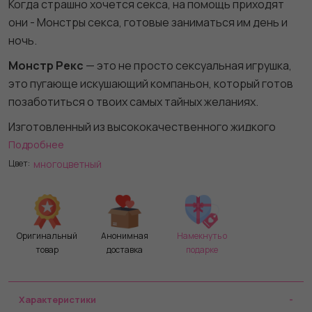
Когда страшно хочется секса, на помощь приходят
они - Монстры секса, готовые заниматься им день и
ночь.
Монстр Рекс
— это не просто сексуальная игрушка,
это пугающе искушающий компаньон, который готов
позаботиться о твоих самых тайных желаниях.
Изготовленный из высококачественного жидкого
силикона, Монстр Рекс не только приятен на ощупь,
Подробнее
но и безопасен для кожи, что позволяет вам
многоцветный
Цвет:
наслаждаться процессом без лишних забот.
Монстр Рекс
предлагает 8 режимов вибрации,
каждый из которых подарит вам уникальные
Оригинальный
Анонимная
Намекнуть о
ощущения. Управлять режимами можно с помощью
товар
доставка
подарке
кнопки включения, легко переключаясь между ними,
чтобы найти идеальную частоту для достижения
неизбежного оргазма.
Характеристики