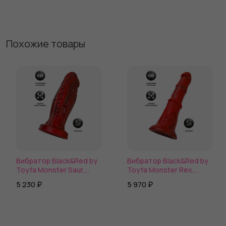
Похожие товары
Вибратор Black&Red by
Вибратор Black&Red by
Toyfa Monster Saur,
Toyfa Monster Rex,
силикон, красно-
силикон, красно-
5 230 ₽
5 970 ₽
черный, 21,7 см
черный, 24,5 см